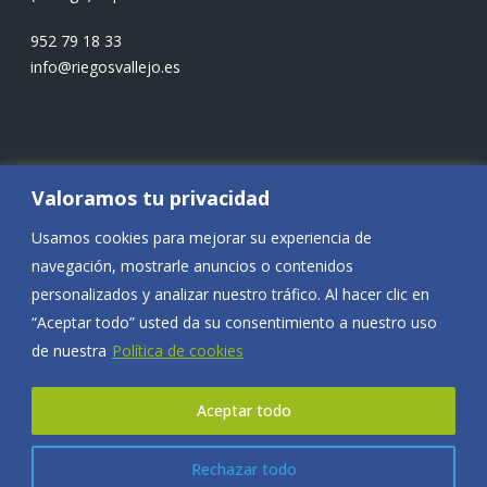
952 79 18 33
info@riegosvallejo.es
Redes Sociales
Valoramos tu privacidad
Usamos cookies para mejorar su experiencia de
navegación, mostrarle anuncios o contenidos
personalizados y analizar nuestro tráfico. Al hacer clic en
“Aceptar todo” usted da su consentimiento a nuestro uso
de nuestra
Política de cookies
© Copyright 2024 Riegos Vallejo |
Aviso legal y Privacidad
|
Aceptar todo
Accesibilidad
.
Diseñado por
Citiservi Media
Rechazar todo